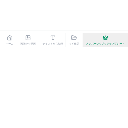
ホーム
画像から動画
テキストから動画
マイ作品
Seedance
メンバーシップをアップグレード
Kling 3.0
AI動画エフェクト
Animate My Pic
AIで写真に命を吹き込む