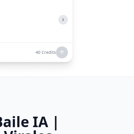
40
Credits
aile IA |