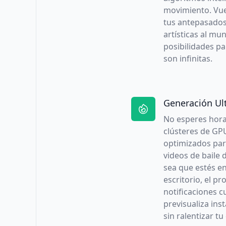
movimiento. Vuel
tus antepasados 
artísticas al mu
posibilidades pa
son infinitas.
Generación Ul
No esperes hora
clústeres de GP
optimizados par
videos de baile 
sea que estés en
escritorio, el pr
notificaciones c
previsualiza in
sin ralentizar tu