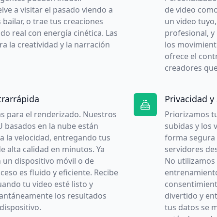
ve a visitar el pasado viendo a
de video como
bailar, o trae tus creaciones
un video tuyo,
ndo real con energía cinética. Las
profesional, y
ra la creatividad y la narración
los movimient
ofrece el cont
creadores que
trarrápida
Privacidad y
s para el renderizado. Nuestros
Priorizamos t
U basados en la nube están
subidas y los
a la velocidad, entregando tus
forma segura 
de alta calidad en minutos. Ya
servidores de
 un dispositivo móvil o de
No utilizamos 
oceso es fluido y eficiente. Recibe
entrenamiento
uando tu video esté listo y
consentimient
stantáneamente los resultados
divertido y en
 dispositivo.
tus datos se 