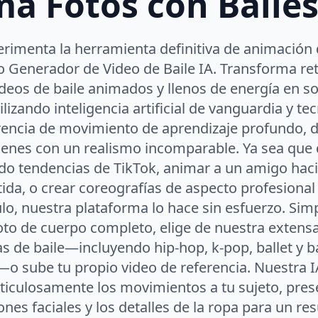
a Fotos con Bailes
rimenta la herramienta definitiva de animación 
o Generador de Video de Baile IA. Transforma ret
deos de baile animados y llenos de energía en sol
ilizando inteligencia artificial de vanguardia y te
rencia de movimiento de aprendizaje profundo, 
enes con un realismo incomparable. Ya sea que 
do tendencias de TikTok, animar a un amigo hac
tida, o crear coreografías de aspecto profesiona
o, nuestra plataforma lo hace sin esfuerzo. Si
oto de cuerpo completo, elige de nuestra extensa
las de baile—incluyendo hip-hop, k-pop, ballet y
—o sube tu propio video de referencia. Nuestra
iculosamente los movimientos a tu sujeto, pres
nes faciales y los detalles de la ropa para un re