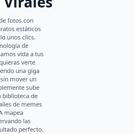
 Virales
de fotos con
ratos estáticos
o unos clics.
cnología de
damos vida a tus
quieras verte
iendo una giga
l sin mover un
mplemente sube
 biblioteca de
 bailes de memes
 IA mapea
ervando las
sultado perfecto.