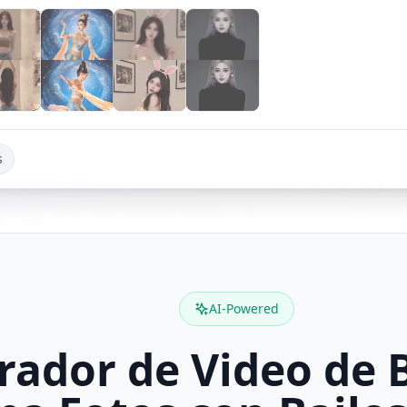
s
AI-Powered
ador de Video de B