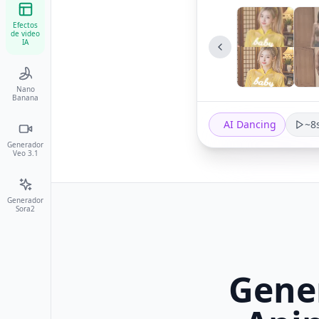
Efectos
de video
IA
Nano
Banana
AI Dancing
~8
Generador
Veo 3.1
Generador
Sora2
Gener