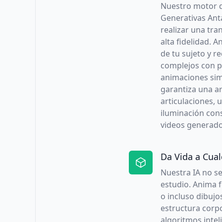
Nuestro motor d
Generativas Ant
realizar una tr
alta fidelidad. A
de tu sujeto y r
complejos con pr
animaciones sim
garantiza una ar
articulaciones, u
iluminación con
videos generado
Da Vida a Cual
Nuestra IA no se
estudio. Anima f
o incluso dibujo
estructura corpo
algoritmos inte