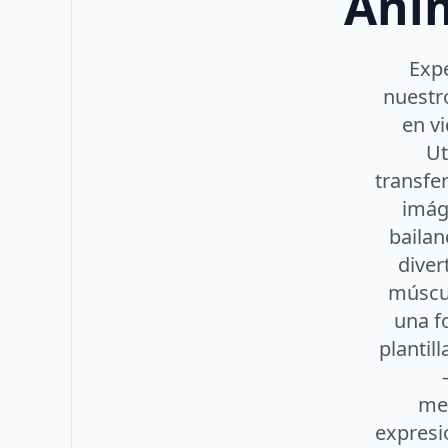
Anim
Expe
nuestr
en vi
Ut
transfe
imág
bailan
diver
múscul
una f
plantil
met
expresio