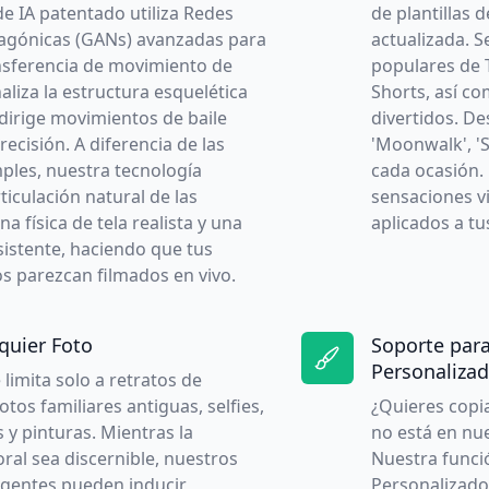
e IA patentado utiliza Redes
de plantillas 
agónicas (GANs) avanzadas para
actualizada. 
ansferencia de movimiento de
populares de 
naliza la estructura esquelética
Shorts, así c
edirige movimientos de baile
divertidos. De
ecisión. A diferencia de las
'Moonwalk', 'S
ples, nuestra tecnología
cada ocasión.
ticulación natural de las
sensaciones vi
na física de tela realista y una
aplicados a tu
sistente, haciendo que tus
s parezcan filmados en vivo.
quier Foto
Soporte para
Personaliza
 limita solo a retratos de
otos familiares antiguas, selfies,
¿Quieres copi
s y pinturas. Mientras la
no está en nu
ral sea discernible, nuestros
Nuestra funci
ligentes pueden inducir
Personalizado'