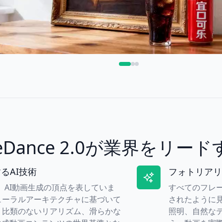
eeDance 2.0が業界をリー
るAI技術
フォトリアリ
.0は、AI動画生成の頂点を表していま
すべてのフレ
ューラルアーキテクチャに基づいて
されたように見え
、比類のないリアリズム、滑らかな
照明、自然な