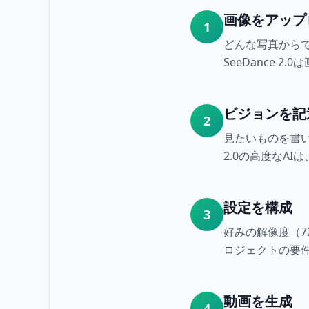
画像をアップ
1
どんな写真からで
SeeDance
ビジョンを記
2
見たいものを書い
2.0の高度なA
設定を構成
3
好みの解像度（7
ロジェクトの要
動画を生成
4