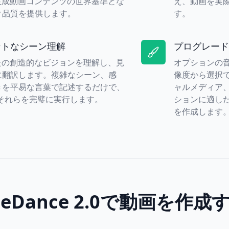
生成動画コンテンツの世界基準とな
え、動画を実
ク品質を提供します。
す。
ントなシーン理解
プログレード
たの創造的なビジョンを理解し、見
オプションの音
に翻訳します。複雑なシーン、感
像度から選択
きを平易な言葉で記述するだけで、
ャルメディア
2.0がそれらを完璧に実行します。
ションに適した
を作成します
eeDance 2.0で動画を作