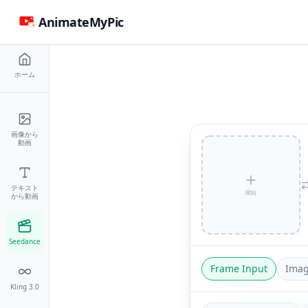
AnimateMyPic
ホーム
画像から
動画
テキスト
開始
から動画
Seedance
Frame Input
Imag
Kling 3.0