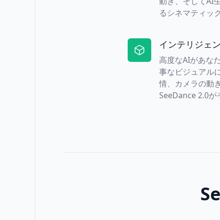
動き、そしてAI
るシネマティッ
インテリジェ
高度なAIがあな
事なビジュアル
情、カメラの動
SeeDance 
S