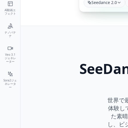
Seedance 2.0
AI動画エ
フェクト
ナノバナ
ナ
Veo 3.1
ジェネレ
ーター
SeeDa
Sora2ジェ
ネレータ
ー
世界で最
体験し
た素晴
し、ビジ