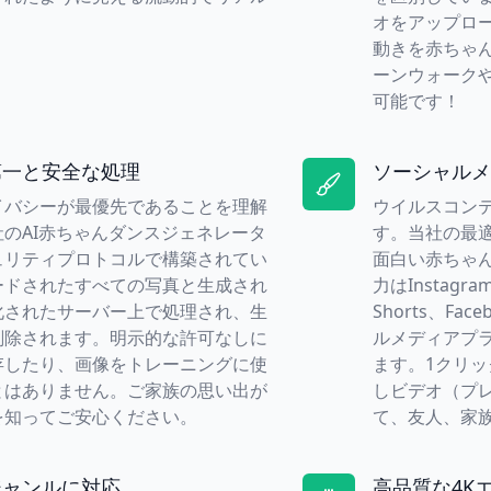
オをアップロー
動きを赤ちゃ
ーンウォーク
可能です！
第一と安全な処理
ソーシャルメ
イバシーが最優先であることを理解
ウイルスコン
のAI赤ちゃんダンスジェネレータ
す。当社の最
ュリティプロトコルで構築されてい
面白い赤ちゃ
ードされたすべての写真と生成され
力はInstagram
化されたサーバー上で処理され、生
Shorts、F
削除されます。明示的な許可なしに
ルメディアプ
存したり、画像をトレーニングに使
ます。1クリ
とはありません。ご家族の思い出が
しビデオ（プ
を知ってご安心ください。
て、友人、家
ジャンルに対応
高品質な4K