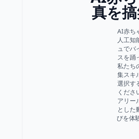
真を搞
AI赤
人工知
ュでバ
スを踊
私たち
集スキ
選択す
くださ
アリー
とした
びを体