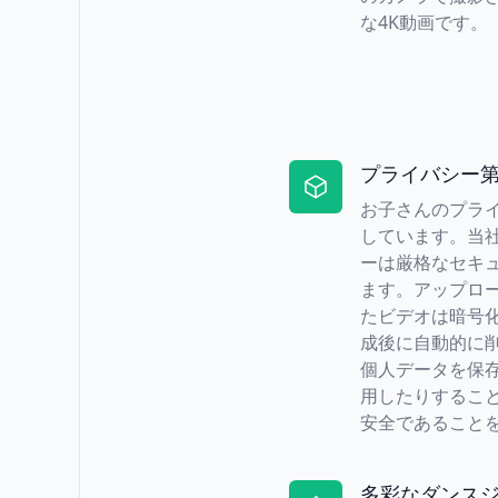
な4K動画です。
プライバシー
お子さんのプラ
しています。当社
ーは厳格なセキ
ます。アップロ
たビデオは暗号
成後に自動的に
個人データを保
用したりするこ
安全であること
多彩なダンス