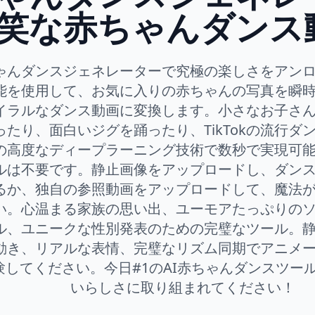
笑な赤ちゃんダンス
ちゃんダンスジェネレーターで究極の楽しさをアン
能を使用して、お気に入りの赤ちゃんの写真を瞬
イラルなダンス動画に変換します。小さなお子さ
ったり、面白いジグを踊ったり、TikTokの流行ダ
の高度なディープラーニング技術で数秒で実現可
ルは不要です。静止画像をアップロードし、ダン
るか、独自の参照動画をアップロードして、魔法
い。心温まる家族の思い出、ユーモアたっぷりの
ル、ユニークな性別発表のための完璧なツール。
動き、リアルな表情、完璧なリズム同期でアニメ
験してください。今日#1のAI赤ちゃんダンスツー
いらしさに取り組まれてください！