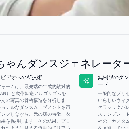
赤ちゃんダンスジェネレータ
ビデオへのAI技術
無制限のダン
ード
フォームは、最先端の生成的敵対的
AN）と動作転送アルゴリズムを
一般的なプリ
ゃんの写真の骨格構造を分析しま
いらしいウィ
ショナルなダンスムーブメントを画
クラシックバ
ピングしながら、元の顔の特徴、衣
ステンプレー
効果を保持します。その結果、プロ
社の「カスタ
されたように見える流動的でリアル
を区別してい