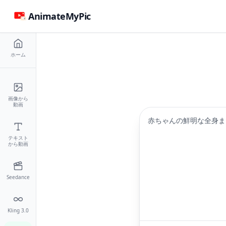
AnimateMyPic
ホーム
画像から
動画
赤ちゃんの鮮明な全身ま
テキスト
から動画
Seedance
Kling 3.0