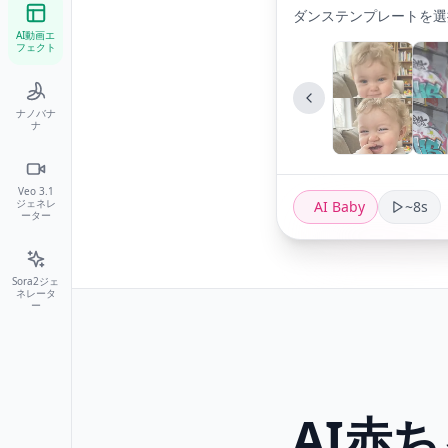
ダンステンプレートを選
AI動画エ
フェクト
ナノバナ
ナ
Veo 3.1
ジェネレ
AI Baby
~8s
ーター
Sora2ジェ
ネレータ
ー
AI赤