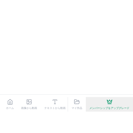
ホーム
画像から動画
テキストから動画
マイ作品
Seedance
メンバーシップをアップグレード
Kling 3.0
AI動画エフェクト