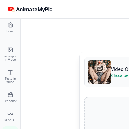
AnimateMyPic
Home
Immagine
in Video
Video O
Clicca pe
Testo in
Video
Seedance
Kling 3.0