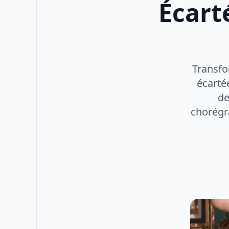
Écart
Transfo
écarté
de
chorégra