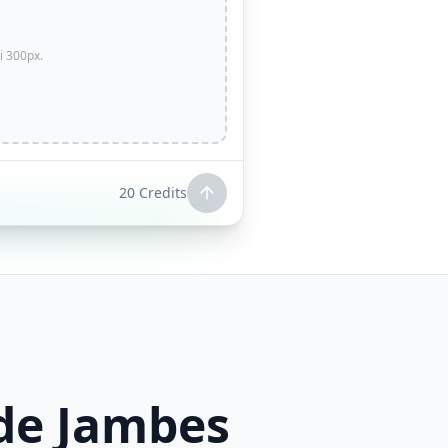
i 300px.
20
Credits
 de Jambes