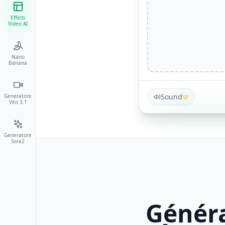
Effetti
Video AI
Nano
Banana
Sound
Generatore
Veo 3.1
Generatore
Sora2
Généra