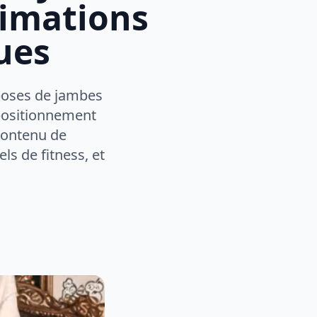
nimations
ues
poses de jambes
 positionnement
 contenu de
ls de fitness, et