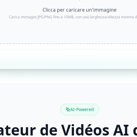
Clicca per caricare un'immagine
Carica immagini JPG/PNG fino a 10MB, con una larghezza/altezza minima d
AI-Powered
teur de Vidéos AI