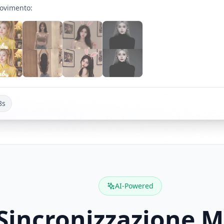
Movimento
:
8s
AI-Powered
 Sincronizzazione 