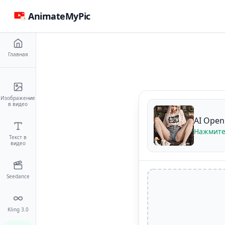
AnimateMyPic
Главная
Изображение
в видео
AI Open
Нажмите
Текст в
видео
Seedance
Kling 3.0