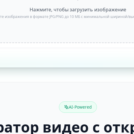
Нажмите, чтобы загрузить изображение
ите изображения в формате JPG/PNG до 10 МБ с минимальной шириной/выс
AI-Powered
ратор видео с от