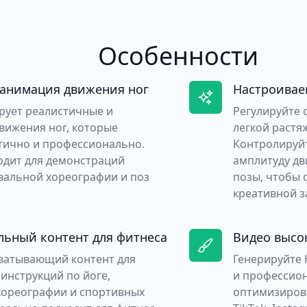
Особенности
 анимация движения ног
Настроивае
рует реалистичные и
Регулируйте 
вижения ног, которые
легкой растя
тично и профессионально.
Контролируйт
одит для демонстраций
амплитуду д
вальной хореографии и поз
позы, чтобы 
креативной з
ьный контент для фитнеса
Видео высо
хватывающий контент для
Генерируйте 
 инструкций по йоге,
и профессион
хореографии и спортивных
оптимизиров