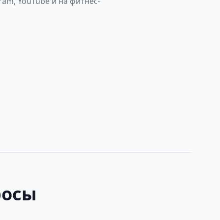
gram, YouTube и на фитнес-
росы