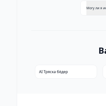
Могу ли я 
В
AI Тряска бёдер