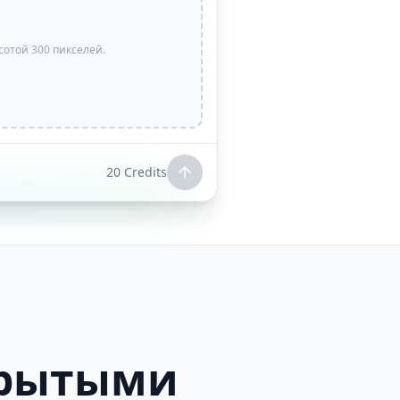
отой 300 пикселей.
20
Credits
крытыми