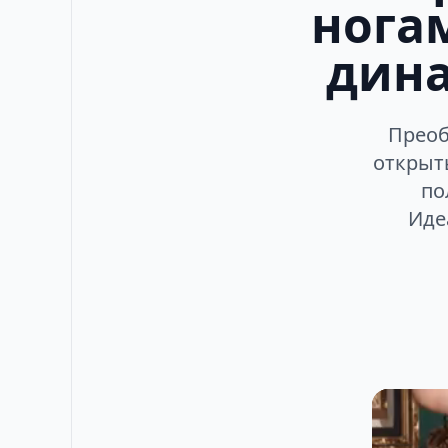
ногам
дин
Преоб
открыт
по
Иде