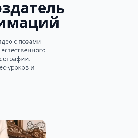
оздатель
нимаций
део с позами
 естественного
реографии.
ес-уроков и