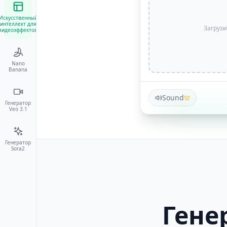
Искусственный
интеллект для
Загруз
видеоэффектов
Nano
Banana
Sound
Генератор
Veo 3.1
Генератор
Sora2
Гене