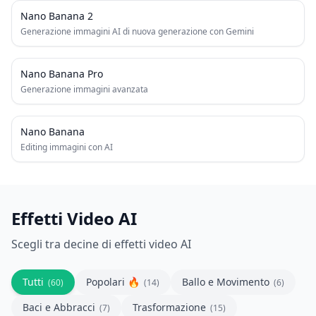
NEW
Nano Banana 2
Generazione immagini AI di nuova generazione con Gemini
NEW
Nano Banana Pro
Generazione immagini avanzata
Nano Banana
Editing immagini con AI
Effetti Video AI
Scegli tra decine di effetti video AI
Tutti
Popolari 🔥
Ballo e Movimento
(
60
)
(
14
)
(
6
)
Baci e Abbracci
Trasformazione
(
7
)
(
15
)