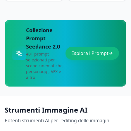
Collezione
Prompt
Seedance 2.0
Esplora i Prompt
40+ prompt
selezionati per
scene cinematiche,
personaggi, VFX e
altro
Strumenti Immagine AI
Potenti strumenti AI per l'editing delle immagini