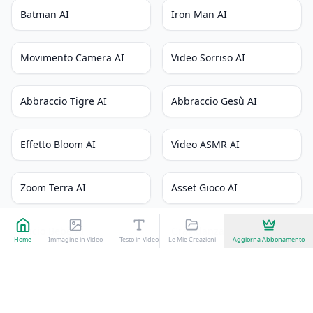
Batman AI
Iron Man AI
Movimento Camera AI
Video Sorriso AI
Abbraccio Tigre AI
Abbraccio Gesù AI
Effetto Bloom AI
Video ASMR AI
Zoom Terra AI
Asset Gioco AI
Bacio Bebè AI
Gravidanza AI
Home
Immagine in Video
Testo in Video
Le Mie Creazioni
Seedance
Kling 3.0
Aggiorna Abbonamento
Effetti Video AI
NUOVO
NUOVO
Scultura Ghiaccio AI
Sabbie Mobili AI