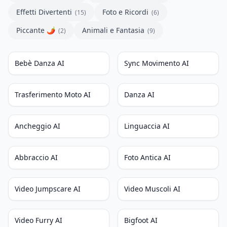
Effetti Divertenti
Foto e Ricordi
(
15
)
(
6
)
Piccante 🌶️
Animali e Fantasia
(
2
)
(
9
)
NUOVO
Bebè Danza AI
Sync Movimento AI
NUOVO
POPOLARE
Trasferimento Moto AI
Danza AI
NUOVO
Ancheggio AI
Linguaccia AI
POPOLARE
POPOLARE
Abbraccio AI
Foto Antica AI
Video Jumpscare AI
Video Muscoli AI
Video Furry AI
Bigfoot AI