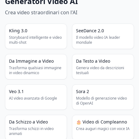
Generatori Video AI
Crea video straordinari con l'AI
HOT
HOT
Kling 3.0
SeeDance 2.0
Storyboard intelligente e video
Il modello video IA leader
multi-shot
mondiale
Da Immagine a Video
Da Testo a Video
Trasforma qualsiasi immagine
Genera video da descrizioni
in video dinamico
testuali
HOT
Veo 3.1
Sora 2
AI video avanzata di Google
Modello di generazione video
di OpenAI
NEW
Da Schizzo a Video
🎂 Video di Compleanno
Trasforma schizzi in video
Crea auguri magici con voce IA
animati