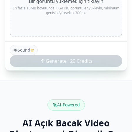
Bir görüntü yüklemek için tıklayın
En fazla 10MB boyutunda JPG/PNG görüntüler yükleyin, minimum
genişlik/yükseklik 300px.
Sound
Generate ·
20
Credits
AI-Powered
AI Açık Bacak Video