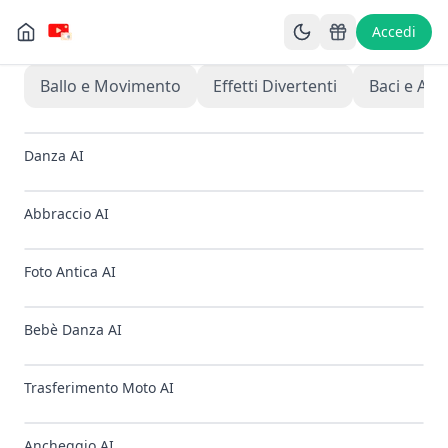
Accedi
Ballo e Movimento
Effetti Divertenti
Baci e Abb
Danza AI
🔥
POPOLARE
Abbraccio AI
🔥
POPOLARE
Foto Antica AI
🔥
POPOLARE
Bebè Danza AI
✨
NUOVO
Trasferimento Moto AI
✨
NUOVO
Ancheggio AI
✨
NUOVO