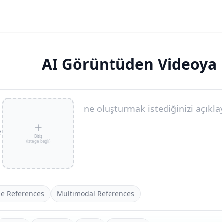
AI Görüntüden Videoya
Bitiş
(
isteğe bağlı
)
e References
Multimodal References