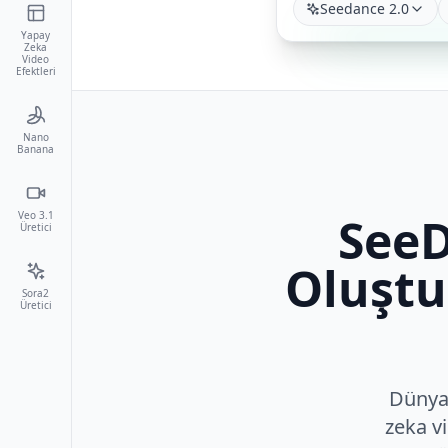
Seedance 2.0
Yapay
Zeka
Video
Efektleri
Nano
Banana
Veo 3.1
SeeD
Üretici
Oluştu
Sora2
Üretici
Dünyan
zeka v