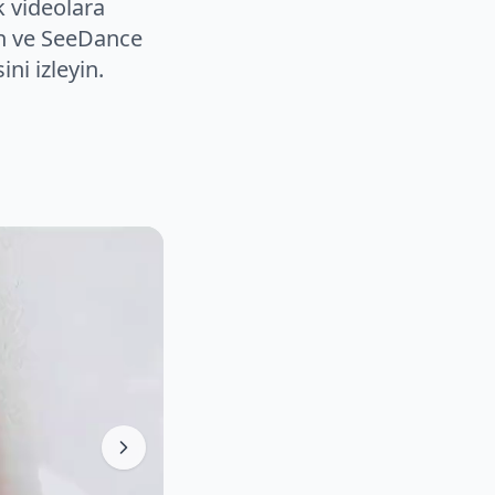
k videolara
ın ve SeeDance
ni izleyin.