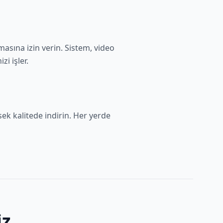
asına izin verin. Sistem, video
zi işler.
ek kalitede indirin. Her yerde
iz