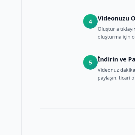
Videonuzu O
4
Oluştur'a tıklay
oluşturma için op
İndirin ve P
5
Videonuz dakikal
paylaşın, ticari 