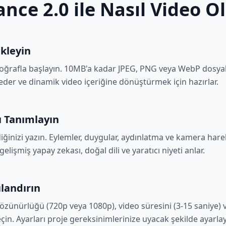
nce 2.0 ile Nasıl Video O
kleyin
oğrafla başlayın. 10MB'a kadar JPEG, PNG veya WebP dosyal
 eder ve dinamik video içeriğine dönüştürmek için hazırlar.
 Tanımlayın
ğinizi yazın. Eylemler, duygular, aydınlatma ve kamera hare
elişmiş yapay zekası, doğal dili ve yaratıcı niyeti anlar.
ılandırın
 çözünürlüğü (720p veya 1080p), video süresini (3-15 saniye) 
eçin. Ayarları proje gereksinimlerinize uyacak şekilde ayarlay