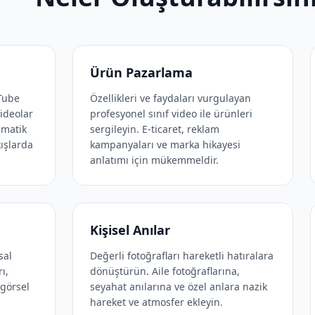
Ürün Pazarlama
Tube
Özellikleri ve faydaları vurgulayan
videolar
profesyonel sınıf video ile ürünleri
ematik
sergileyin. E-ticaret, reklam
kışlarda
kampanyaları ve marka hikayesi
anlatımı için mükemmeldir.
Kişisel Anılar
sal
Değerli fotoğrafları hareketli hatıralara
rı,
dönüştürün. Aile fotoğraflarına,
 görsel
seyahat anılarına ve özel anlara nazik
hareket ve atmosfer ekleyin.