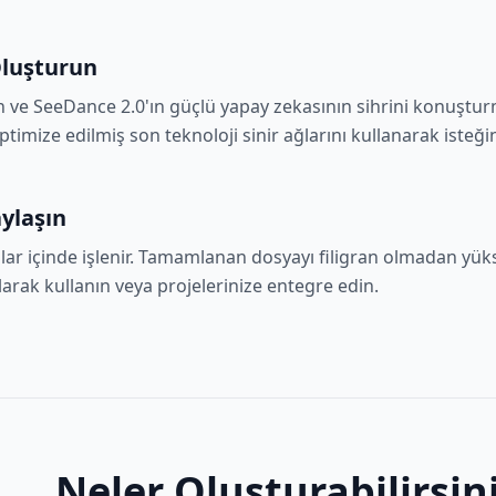
luşturun
ın ve SeeDance 2.0'ın güçlü yapay zekasının sihrini konuşturm
timize edilmiş son teknoloji sinir ağlarını kullanarak isteğini
aylaşın
ar içinde işlenir. Tamamlanan dosyayı filigran olmadan yüks
olarak kullanın veya projelerinize entegre edin.
Neler Oluşturabilirsin