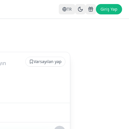
TR
Giriş Yap
Varsayılan yap