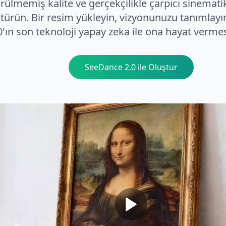
rülmemiş kalite ve gerçekçilikle çarpıcı sinemati
türün. Bir resim yükleyin, vizyonunuzu tanımlay
0'ın son teknoloji yapay zeka ile ona hayat vermesi
SeeDance 2.0 ile Oluştur