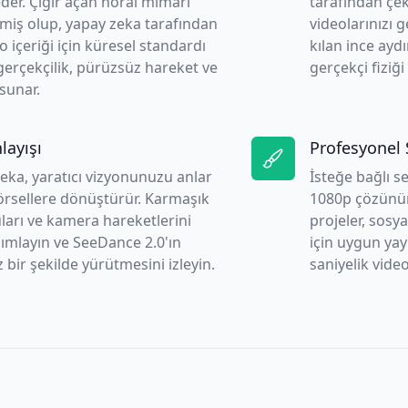
eder. Çığır açan nöral mimari
tarafından çek
lmiş olup, yapay zeka tarafından
videolarınızı 
 içeriği için küresel standardı
kılan ince ayd
 gerçekçilik, pürüzsüz hareket ve
gerçekçi fiziği
 sunar.
layışı
Profesyonel S
eka, yaratıcı vizyonunuzu anlar
İsteğe bağlı s
örsellere dönüştürür. Karmaşık
1080p çözünür
ları ve kamera hareketlerini
projeler, sos
anımlayın ve SeeDance 2.0'ın
için uygun yay
 bir şekilde yürütmesini izleyin.
saniyelik vide