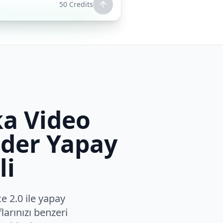
50
Credits
ka Video
ider Yapay
li
 2.0 ile yapay
arınızı benzeri