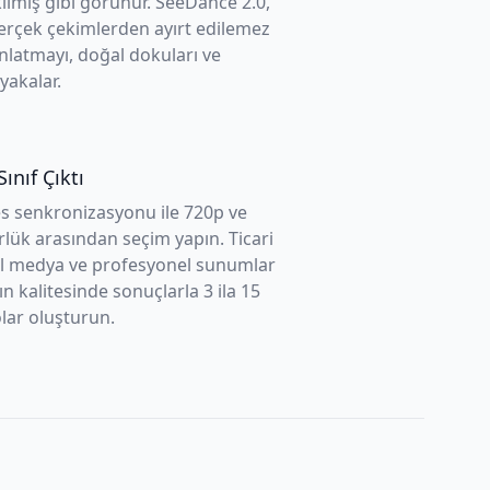
ilmiş gibi görünür. SeeDance 2.0,
gerçek çekimlerden ayırt edilemez
ınlatmayı, doğal dokuları ve
 yakalar.
ınıf Çıktı
es senkronizasyonu ile 720p ve
lük arasından seçim yapın. Ticari
yal medya ve profesyonel sunumlar
ın kalitesinde sonuçlarla 3 ila 15
olar oluşturun.