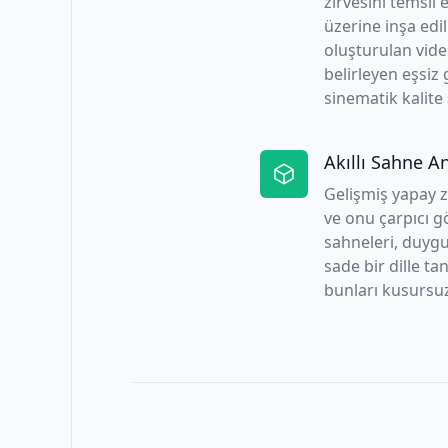
zirvesini temsil 
üzerine inşa edi
oluşturulan video
belirleyen eşsiz
sinematik kalite
Akıllı Sahne An
Gelişmiş yapay z
ve onu çarpıcı g
sahneleri, duygu
sade bir dille t
bunları kusursuz