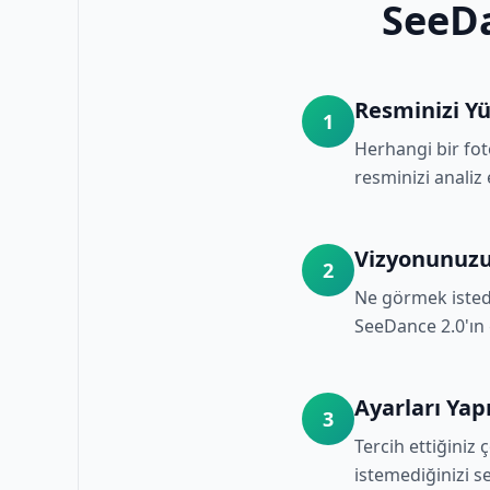
SeeDa
Resminizi Yü
1
Herhangi bir fot
resminizi analiz
Vizyonunuzu
2
Ne görmek istedi
SeeDance 2.0'ın g
Ayarları Yap
3
Tercih ettiğiniz
istemediğinizi s