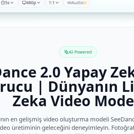
5
s
480p
1:1
Audio
AI-Powered
ance 2.0 Yapay Ze
rucu | Dünyanın L
Zeka Video Mode
ın en gelişmiş video oluşturma modeli SeeDance
ideo üretiminin geleceğini deneyimleyin. Fotoğrafl