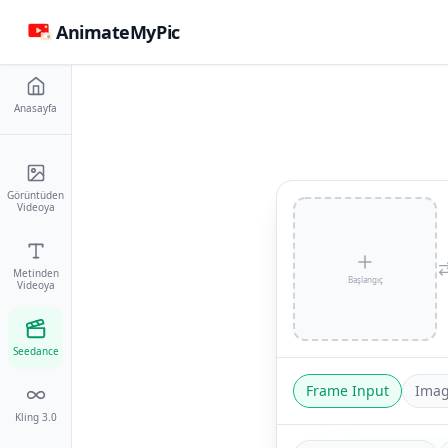
AnimateMyPic
Anasayfa
Görüntüden
Videoya
Metinden
Başlangıç
Videoya
Seedance
Frame Input
Imag
Kling 3.0