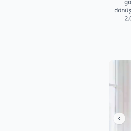
gö
dönüş
2.