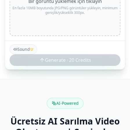
Bir görüntü yüklemek için tıklayın
En fazla 10MB boyutunda JPG/PNG görüntüler yükleyin, minimum
genişlik/yükseklik 300px.
Sound
Generate ·
20
Credits
AI-Powered
Ücretsiz AI Sarılma Video