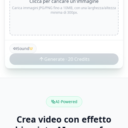
Clicca per caricare un'immagine
Carica immagini JPG/PNG fino a 10MB, con una larghezza/altezza
minima di 300px.
Sound
Generate ·
20
Credits
AI-Powered
Crea video con effetto