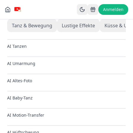
Anmelden
Tanz & Bewegung
Lustige Effekte
Küsse & Um
AI Tanzen
🔥
BELIEBT
AI Umarmung
🔥
BELIEBT
AI Altes-Foto
🔥
BELIEBT
AI Baby-Tanz
✨
NEU
AI Motion-Transfer
✨
NEU
AI Hüftschwung
✨
NEU