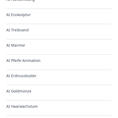
AI Eisskulptur
✨
NEU
AI Treibsand
✨
NEU
AI Marmor
✨
NEU
AI Pfeife-Animation
✨
NEU
AI Erdnussbutter
✨
NEU
AI Goldmünze
✨
NEU
AI Haarwachstum
✨
NEU