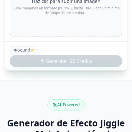
Haz clic para subir una imagen
Sube imágenes en formato JPG/PNG, hasta 10MB, con un mínimo
de 300px de ancho/altura.
Sound
Generate ·
20
Credits
AI-Powered
Generador de Efecto Jiggle