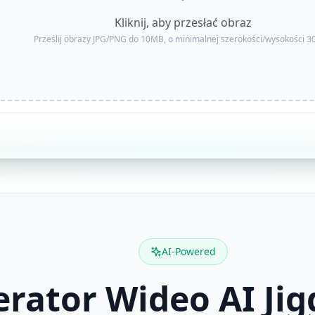
Kliknij, aby przesłać obraz
Prześlij obrazy JPG/PNG do 10MB, o minimalnej szerokości/wysokości 3
AI-Powered
rator Wideo AI Jig