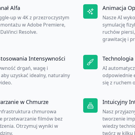
anał Alfa
Animacja Opa
iggle-up w 4K z przezroczystym
Nasze AI wyk
o montażu w Adobe Premiere,
symulację fiz
 DaVinci Resolve.
ruchów piersi,
grawitację i p
tosowania Intensywności
Technologia
ywność drgań, wagę i
AI automatyczn
aby uzyskać idealny, naturalny
odpowiednie ef
ideo.
się z ruchem o
warzanie w Chmurze
Intuicyjny In
infrastruktura chmurowa
Nasz przyjazny
e przetwarzanie filmów bez
tworzenie imp
dzenia. Otrzymuj wyniki w
wiedzy technic
dziny.
twórz w kilku 