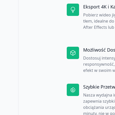
Eksport 4K i K
Pobierz wideo j
tłem, idealne d
After Effects lub
Możliwość Dos
Dostosuj intens
responsywność, 
efekt w swoim w
Szybkie Przet
Nasza wydajna 
zapewnia szybki
obciążania urzą
minuty, nie w go