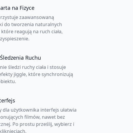
rta na Fizyce
orzystuje zaawansowaną
yki do tworzenia naturalnych
 które reagują na ruch ciała,
rzyspieszenie.
 Śledzenia Ruchu
ie śledzi ruchy ciała i stosuje
ekty jiggle, które synchronizują
biektu.
terfejs
 dla użytkownika interfejs ułatwia
onujących filmów, nawet bez
znej. Po prostu prześlij, wybierz i
kliknięciach.