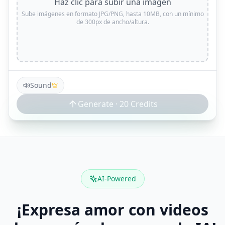
Haz clic para subir una imagen
Sube imágenes en formato JPG/PNG, hasta 10MB, con un mínimo
de 300px de ancho/altura.
Sound
Generate ·
20
Credits
AI-Powered
¡Expresa amor con videos