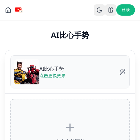
登录
AI比心手势
AI比心手势
点击更换效果