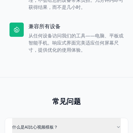
理，不会给您的设备带来负担。几分钟内即可
获得结果，而不是几小时。
兼容所有设备
从任何设备访问我们的工具——电脑、平板或
智能手机。响应式界面完美适应任何屏幕尺
寸，提供优化的使用体验。
常见问题
什么是AI比心视频模板？