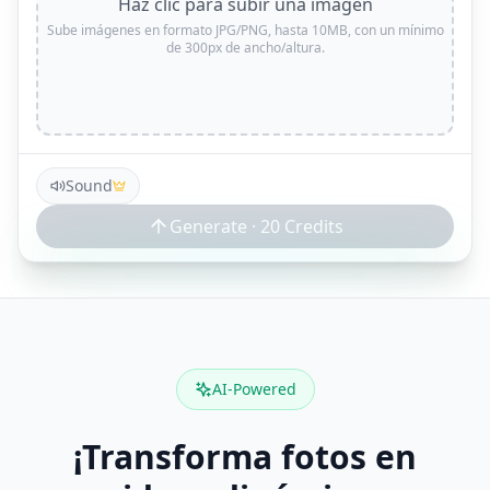
Haz clic para subir una imagen
Sube imágenes en formato JPG/PNG, hasta 10MB, con un mínimo
de 300px de ancho/altura.
Sound
Generate ·
20
Credits
AI-Powered
¡Transforma fotos en