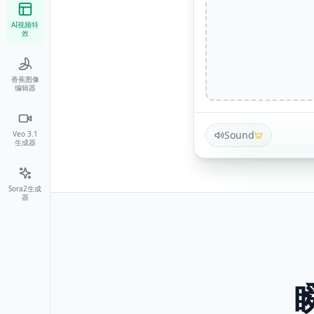
AI视频特
效
香蕉图像
编辑器
Sound
Veo 3.1
生成器
Sora2生成
器