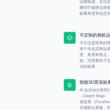
运镜轨迹。无论
瞬间打破静态画
叙事角度和动态
可定制的相机
不仅仅是简单的
来个性化定制运
度、角度和焦点
效，完美聚焦于
动的故事。
智能3D景深效
AI 会自动分析
（Depth Ma
差效果（Parall
仿佛跃出屏幕，