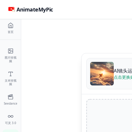
AnimateMyPic
首页
图片转视
频
AI镜头
点击更换
文本转视
频
Seedance
可灵 3.0