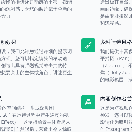
是缓慢的推进还是动感的平移，都能
造出极其自然
面的沉闷感，为您的照片赋予全新的
画面边缘，确
生命力。
是由专业摄影
和沉浸感。
运动效果
多种运镜风格
预设，我们允许您通过详细的提示词
我们提供丰富
镜方式。您可以指定镜头的移动速
平摇摄（Pan）
，创造出具有强烈视觉冲击力的特
（Zoom）、
您想要突出的主体或角色，讲述更生
焦（Dolly 
的电影氛围，
果
内容创作者首
照片的空间结构，生成深度图
这是为短视频
p），从而在运镜过程中产生逼真的视
神器。您可以
ax Effect）。这使得前景主体看起来
影转化为吸引
而背景则自然退后，营造出令人惊叹
作 Instagra