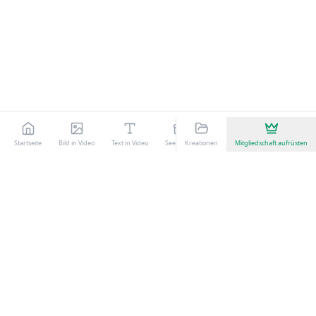
Startseite
Bild in Video
Text in Video
Seedance
Kreationen
Kling 3.0
Mitgliedschaft aufrüsten
KI-Videoeffekte
Animate My Pic