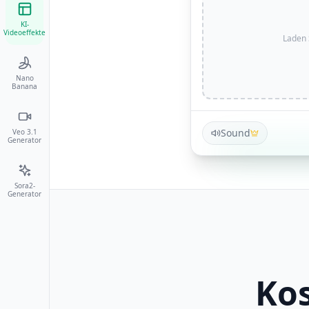
KI-
Videoeffekte
Laden 
Nano
Banana
Sound
Veo 3.1
Generator
Sora2-
Generator
Kos