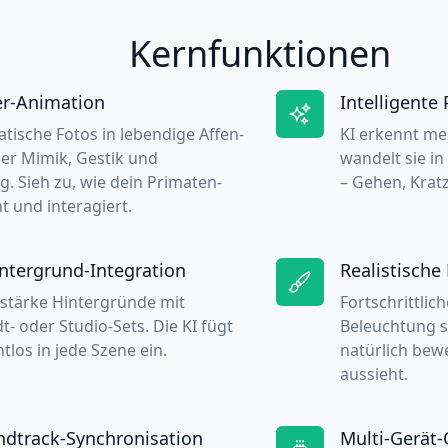
Kernfunktionen
er-Animation
Intelligent
atische Fotos in lebendige Affen-
KI erkennt me
ger Mimik, Gestik und
wandelt sie i
 Sieh zu, wie dein Primaten-
– Gehen, Kratz
ht und interagiert.
intergrund-Integration
Realistische 
rstärke Hintergründe mit
Fortschrittlic
t- oder Studio-Sets. Die KI fügt
Beleuchtung s
tlos in jede Szene ein.
natürlich bewe
aussieht.
ndtrack-Synchronisation
Multi-Gerät