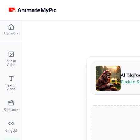
AnimateMyPic
Startseite
Bild in
Video
AI Bigfo
Klicken S
Text in
Video
Seedance
Kling 3.0