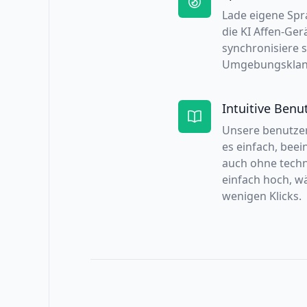
Lade eigene Sp
die KI Affen-Ge
synchronisiere 
Umgebungsklan
Intuitive Benu
Unsere benutze
es einfach, beei
auch ohne techn
einfach hoch, wä
wenigen Klicks.