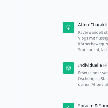
Affen-Charakt
KI verwandelt st
Vlogs mit flüssi
Körperbewegung.
Star spricht, lac
Individuelle H
Ersetze oder ve
Dschungel-, Stad
deinen Affen nah
Sprach- & Sou