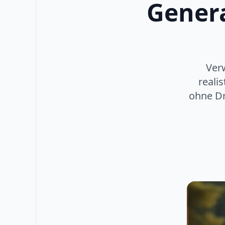
Genera
Verw
reali
ohne Dr