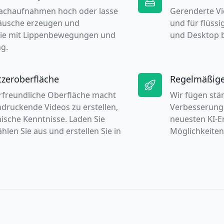
rachaufnahmen hoch oder lasse
Gerenderte Vi
räusche erzeugen und
und für flüssi
sie mit Lippenbewegungen und
und Desktop b
g.
tzeroberfläche
Regelmäßig
rfreundliche Oberfläche macht
Wir fügen stä
ndruckende Videos zu erstellen,
Verbesserunge
ische Kenntnisse. Laden Sie
neuesten KI-E
hlen Sie aus und erstellen Sie in
Möglichkeiten