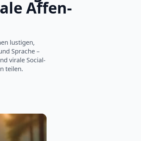
ale Affen-
en lustigen,
 und Sprache –
d virale Social-
 teilen.