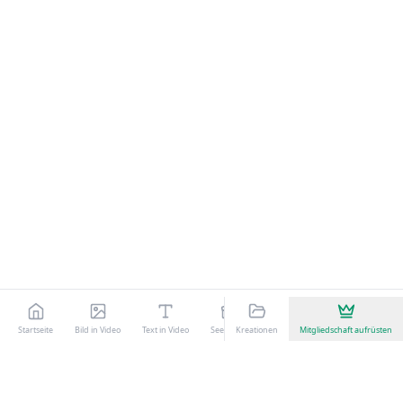
Startseite
Bild in Video
Text in Video
Seedance
Kreationen
Kling 3.0
Mitgliedschaft aufrüsten
KI-Videoeffekte