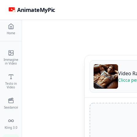
AnimateMyPic
Home
Immagine
in Video
Video R
Clicca pe
Testo in
Video
Seedance
Kling 3.0