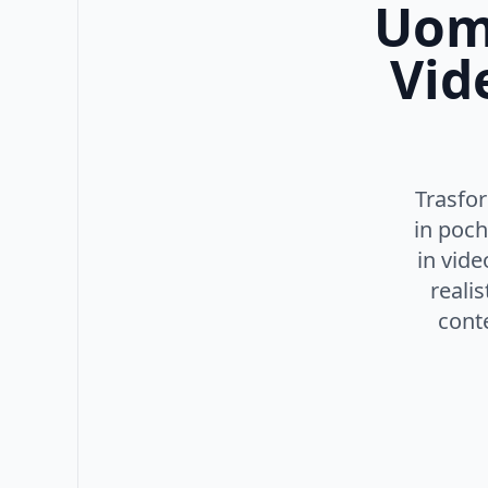
Uomi
Vid
Trasfor
in poch
in vide
realis
conte