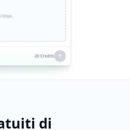
i 300px.
20
Credits
tuiti di