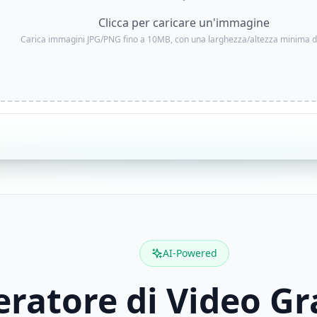
Clicca per caricare un'immagine
Carica immagini JPG/PNG fino a 10MB, con una larghezza/altezza minima d
AI-Powered
ratore di Video Gra