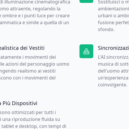
 di illuminazione cinematografica
Sostituisci o 
uomo attraente, regolando la
ambientazioni
e ombre e i punti luce per creare
urbani o ambie
mmatica e simile a quella di un
fusione perfet
sfondo.
listica dei Vestiti
Sincronizzaz
uratamente i movimenti dei
L'AI sincronizz
alle azioni del personaggio uomo
musica di sot
ngendo realismo ai vestiti
dell'uomo att
scono con i movimenti del
un'esperienza
coinvolgente.
Più Dispositivi
sono ottimizzati per tutti i
ti una riproduzione fluida su
i, tablet e desktop, con tempi di