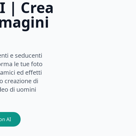
I | Crea
mmagini
enti e seducenti
orma le tue foto
amici ed effetti
 o creazione di
deo di uomini
on AI