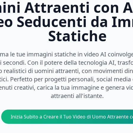
ni Attraenti con A
eo Seducenti da I
Statiche
ma le tue immagini statiche in video AI coinvolg
i secondi. Con il potere della tecnologia AI, trasf
o realistici di uomini attraenti, con movimenti din
tici. Perfetto per progetti personali, social media
nuti creativi, carica la tua immagine e genera vi
attraenti all'istante.
Inizia Subito a Creare il Tuo Video di Uomo Attraente c