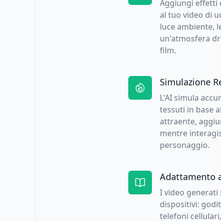
Aggiungi effetti
al tuo video di 
luce ambiente, l
un'atmosfera dra
film.
Simulazione Rea
L'AI simula acc
tessuti in base 
attraente, aggiu
mentre interagi
personaggio.
Adattamento a 
I video generati 
dispositivi: godi
telefoni cellular