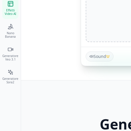
Effetti
Video AI
Nano
Banana
Sound
Generatore
Veo 3.1
Generatore
Sora2
Gene