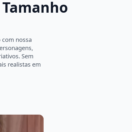
o Tamanho
o com nossa
personagens,
riativos. Sem
is realistas em