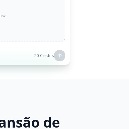
0px.
20
Credits
pansão de