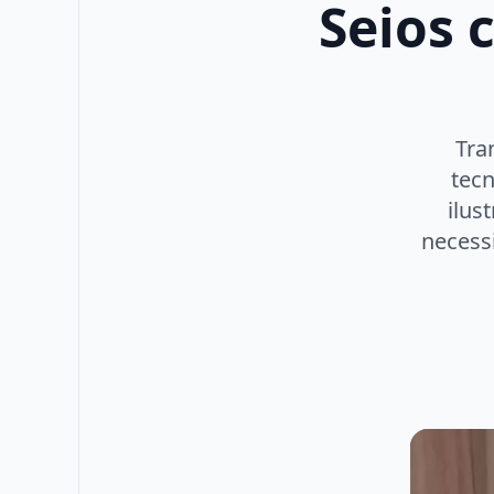
Seios 
Tra
tecn
ilus
necess