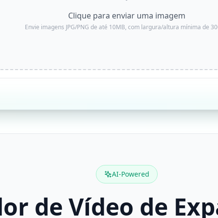
Clique para enviar uma imagem
Envie imagens JPG/PNG de até 10MB, com largura/altura mínima de 30
AI-Powered
or de Vídeo de Ex