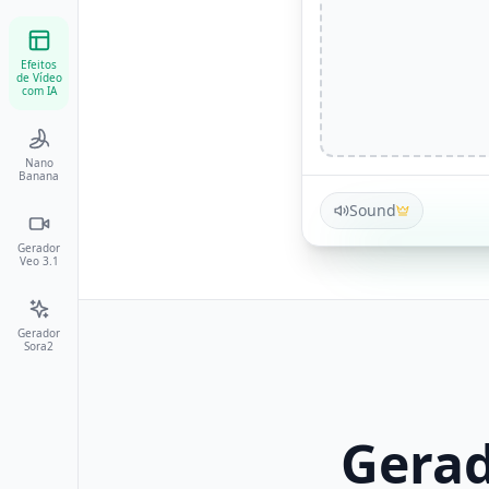
Efeitos
de Vídeo
com IA
Nano
Banana
Sound
Gerador
Veo 3.1
Gerador
Sora2
Gerad