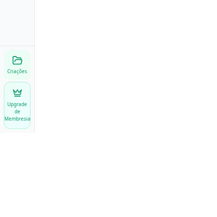
Criações
Upgrade
de
Membresia
EFEITOS DE VÍDEO
Animate My Pic
AI Baby Dance
Dê vida às suas fotos com AI
AI Motion Sync
AI Motion Transfer