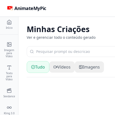
AnimateMyPic
Minhas Criações
Início
Ver e gerenciar todo o conteúdo gerado
Imagem
para
Vídeo
Tudo
Vídeos
Imagens
Texto
para
Vídeo
Seedance
Kling 3.0