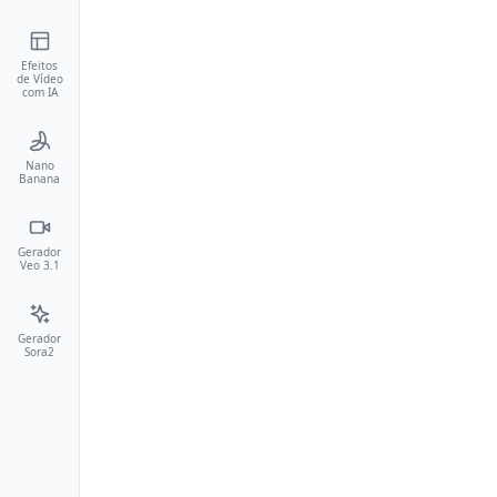
Efeitos
de Vídeo
com IA
Nano
Banana
Gerador
Veo 3.1
Gerador
Sora2