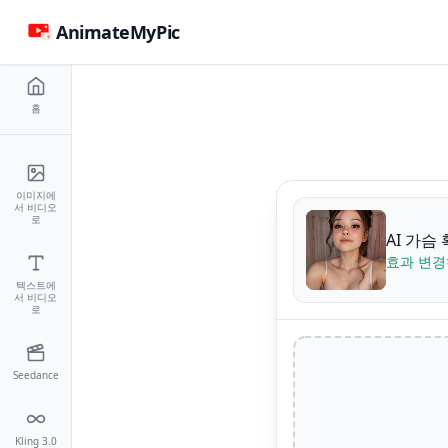
AnimateMyPic
홈
이미지에
서 비디오
로
AI 가슴
효과 변경
텍스트에
서 비디오
로
Seedance
Kling 3.0