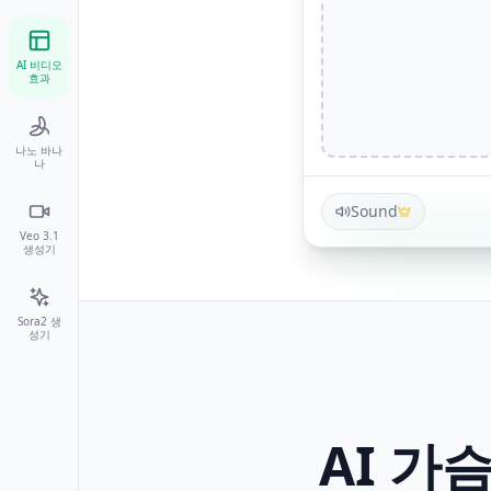
AI 비디오
효과
나노 바나
나
Sound
Veo 3.1
생성기
Sora2 생
성기
AI 가