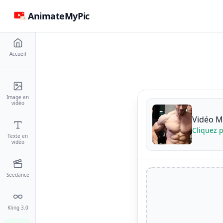
AnimateMyPic
Accueil
Image en
vidéo
Vidéo M
Cliquez p
Texte en
vidéo
Seedance
Kling 3.0