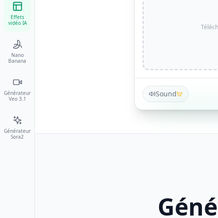
Effets
vidéo IA
Téléc
Nano
Banana
Sound
Générateur
Veo 3.1
Générateur
Sora2
Génér