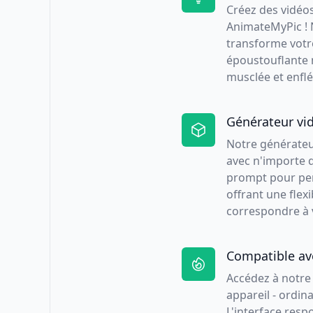
Créez des vidéo
AnimateMyPic ! 
transforme votr
époustouflante 
musclée et enflé
Générateur vi
Notre générateu
avec n'importe q
prompt pour per
offrant une flexi
correspondre à 
Compatible ave
Accédez à notre 
appareil - ordin
L'interface resp