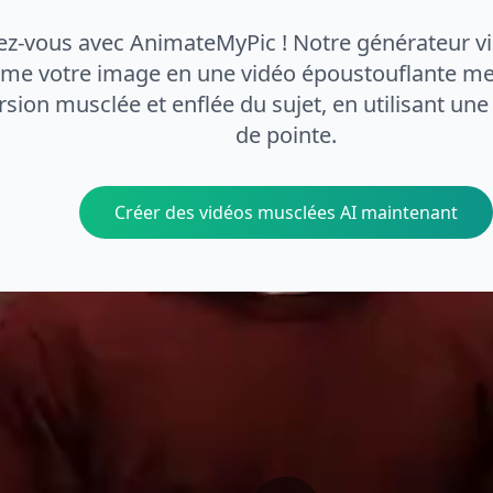
z-vous avec AnimateMyPic ! Notre générateur v
rme votre image en une vidéo époustouflante me
rsion musclée et enflée du sujet, en utilisant une
de pointe.
Créer des vidéos musclées AI maintenant