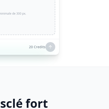
minimale de 300 px.
20
Credits
clé fort