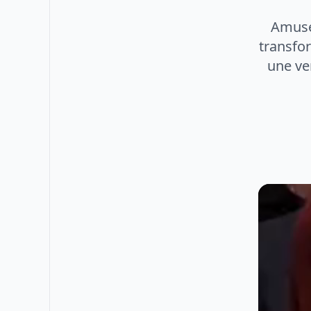
Amuse
transfo
une ve