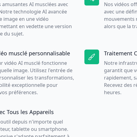
s amusantes AI musclées avec
Nos vidéos off
Notre technologie AI avancée
avec une défin
e image en une vidéo
mouvements réa
mettant en vedette une version
alors que la t
e du sujet.
déo musclé personnalisable
Traitement 
r vidéo AI musclé fonctionne
Notre infrast
uelle image. Utilisez l'entrée de
garantit que v
sonnaliser les transformations,
rapidement, s
bilité exceptionnelle pour
Recevez des r
vos préférences.
heures.
c Tous les Appareils
outil depuis n'importe quel
ateur, tablette ou smartphone.
onsive s'adapte parfaitement à