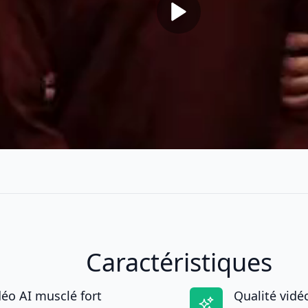
Caractéristiques
éo AI musclé fort
Qualité vidé