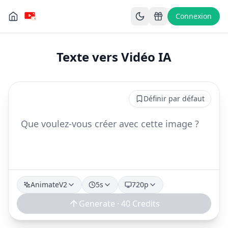
Connexion
Texte vers Vidéo IA
Définir par défaut
AnimateV2
5
s
720p
Generate ·
40
Credits