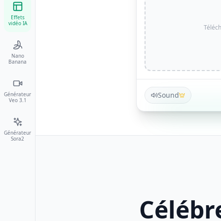
Effets
vidéo IA
Téléc
Nano
Banana
Sound
Générateur
Veo 3.1
Générateur
Sora2
Célébr