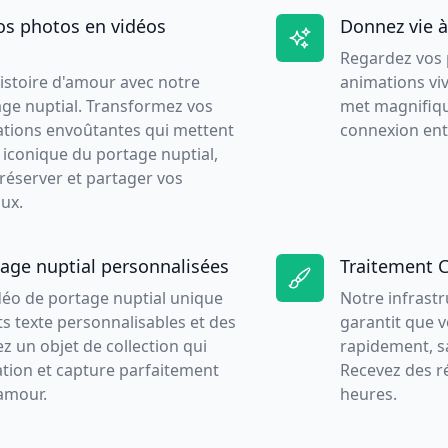
os photos en vidéos
Donnez vie 
Regardez vos 
istoire d'amour avec notre
animations viv
ge nuptial. Transformez vos
met magnifique
tions envoûtantes qui mettent
connexion entr
 iconique du portage nuptial,
réserver et partager vos
ux.
age nuptial personnalisées
Traitement 
déo de portage nuptial unique
Notre infrast
s texte personnalisables et des
garantit que v
z un objet de collection qui
rapidement, s
lation et capture parfaitement
Recevez des r
'amour.
heures.