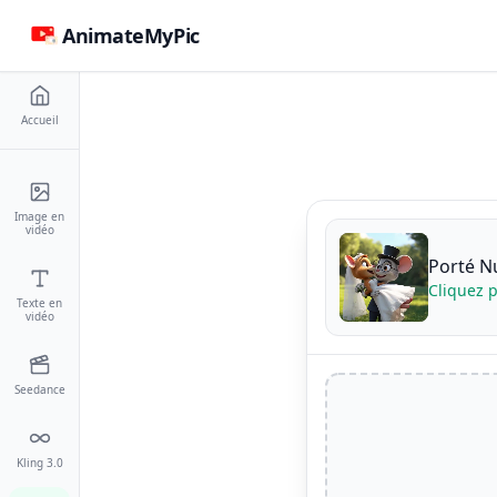
AnimateMyPic
Accueil
Image en
vidéo
Porté Nu
Cliquez p
Texte en
vidéo
Seedance
Kling 3.0