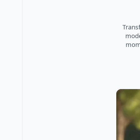
Trans
modèl
mome