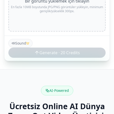
Bir görüntü yüklemek için tıklayın
En fazla 10MB boyutunda JPG/PNG görüntüler yükleyin, minimum
genişlik/yükseklik 300px.
Sound
Generate ·
20
Credits
AI-Powered
Ücretsiz Online AI Dünya