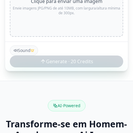
Clique para enviar uma imagem
Envie imagens JPG/PNG de até 10MB, com largura/altura mínima
de 300px.
Sound
Generate ·
20
Credits
AI-Powered
Transforme-se em Homem-