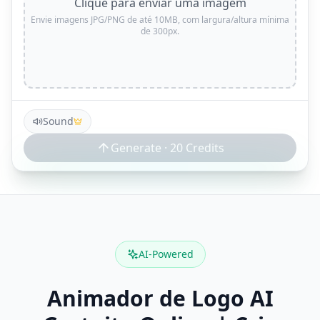
Clique para enviar uma imagem
Envie imagens JPG/PNG de até 10MB, com largura/altura mínima
de 300px.
Sound
Generate ·
20
Credits
AI-Powered
Animador de Logo AI