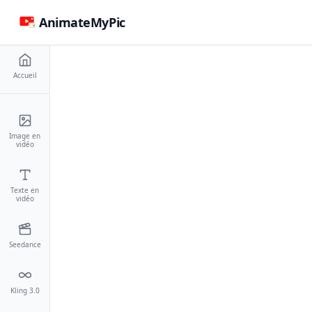
AnimateMyPic
Accueil
Image en
vidéo
Texte en
vidéo
Seedance
Kling 3.0