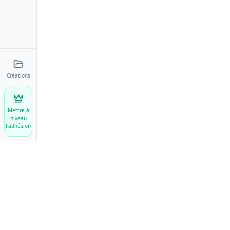
Créations
Mettre à
niveau
l'adhésion
EFFETS VIDÉO AI
Animate My Pic
AI Baby Dance
Donnez vie à vos photos avec
l'IA
AI Motion Sync
AI Motion Transfer