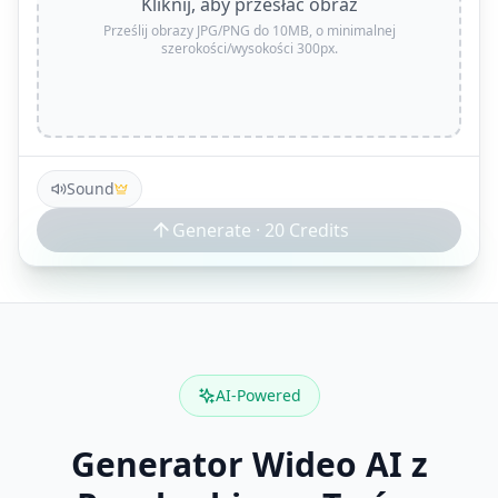
Kliknij, aby przesłać obraz
Prześlij obrazy JPG/PNG do 10MB, o minimalnej
szerokości/wysokości 300px.
Sound
Generate ·
20
Credits
AI-Powered
Generator Wideo AI z