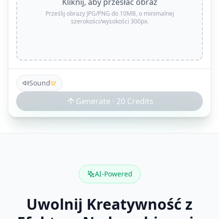
Kliknij, aby przesłać obraz
Prześlij obrazy JPG/PNG do 10MB, o minimalnej
szerokości/wysokości 300px.
Sound
Generate ·
20
Credits
AI-Powered
Uwolnij Kreatywność z